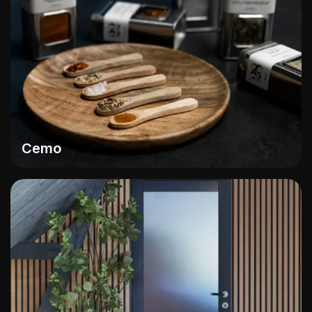
K
Cemo