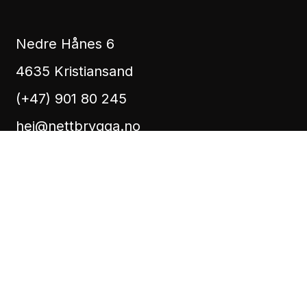
Nedre Hånes 6
4635 Kristiansand
(+47) 901 80 245
hei@nettbrygga.no
Vilkår for bruk
English
2026 © Nettbrygga